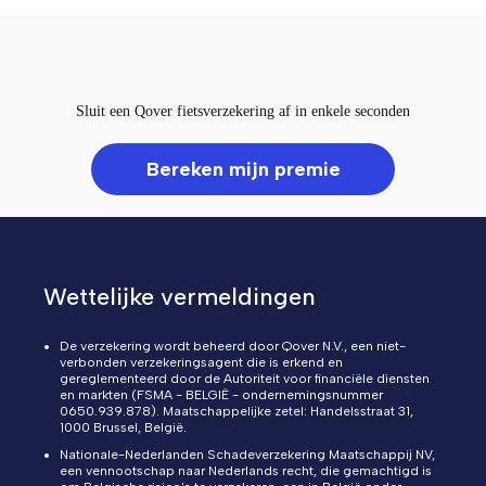
Sluit een Qover fietsverzekering af in enkele seconden
Bereken mijn premie
Wettelijke vermeldingen
De verzekering wordt beheerd door Qover N.V., een niet-
verbonden verzekeringsagent die is erkend en
gereglementeerd door de Autoriteit voor financiële diensten
en markten (FSMA - BELGIË - ondernemingsnummer
0650.939.878). Maatschappelijke zetel: Handelsstraat 31,
1000 Brussel, België.
Nationale-Nederlanden Schadeverzekering Maatschappij NV,
een vennootschap naar Nederlands recht, die gemachtigd is