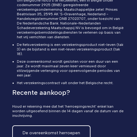
om Belgische risico's te verzekeren, een in België onder
codenummer 2925 (BNB) geregistreerde
verzekeringsonderneming. Maatschappelijke zetel: Prinses
Beatrixlaan 35, 2595 AK 'S-Gravenhage, Nederland -
Handelsregisternummer DNB 27023707, onder toezicht van
De Nederlandsche Bank. Nationale-Nederlanden
Schadeverzekering Maatschappij NV is bevoegd om in België
verzekeringsbemiddelingsdiensten te verlenen op basis van
het vrij verrichten van diensten.
De fietsverzekering is een verzekeringsproduct niet-leven (tak
3) en de bijstand is een niet-leven verzekeringsproduct (tak
18).
Deze overeenkomst wordt gesloten voor een duur van een
jaar. Ze wordt maximaal zeven keer vernieuwd door
stilzwijgende verlenging voor opeenvolgende periodes van
een jaar.
Het verzekeringscontract valt onder het Belgische recht.
Recente aankoop?
Houd er rekening mee dat het ‘herroepingsrecht’ enkel kan
worden uitgeoefend binnen de 14 dagen vanaf de datum van de
inschrijving.
De overeenkomst herroepen