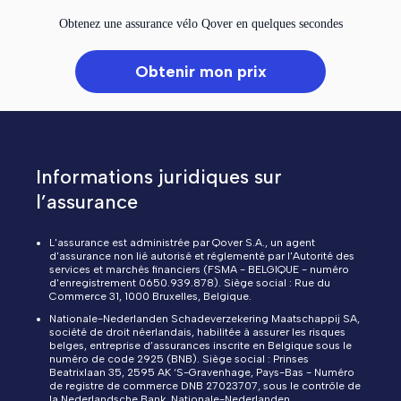
Obtenez une assurance vélo Qover en quelques secondes
Obtenir mon prix
Informations juridiques sur
l’assurance
L'assurance est administrée par Qover S.A., un agent
d'assurance non lié autorisé et réglementé par l'Autorité des
services et marchés financiers (FSMA - BELGIQUE - numéro
d'enregistrement 0650.939.878). Siège social : Rue du
Commerce 31, 1000 Bruxelles, Belgique.
Nationale-Nederlanden Schadeverzekering Maatschappij SA,
société de droit néerlandais, habilitée à assurer les risques
belges, entreprise d’assurances inscrite en Belgique sous le
numéro de code 2925 (BNB). Siège social : Prinses
Beatrixlaan 35, 2595 AK ‘S-Gravenhage, Pays-Bas - Numéro
de registre de commerce DNB 27023707, sous le contrôle de
la Nederlandsche Bank. Nationale-Nederlanden