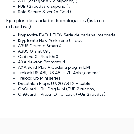
ART (categoría 2 o superior) ;
FUB (2 ruedas o superior);
Sold Secure Silver (o Gold).
Ejemplos de candados homologados (lista no
exhaustiva):
Kryptonite EVOLUTION Serie de cadena integrada
Kryptonite New York serie U-lock
ABUS Detecto SmartX
ABUS Granit City
Cadena X-Plus 1060
AXA Newton Promoto 4
AXA Solid Plus + Cadena plug-in DPI
Trelock RS 481, RS 481 + ZR 455 (cadena)
Trelock U5 Mini series
Decathlon Elops U 920 ART2 + cable
OnGuard - BullDog Mini (FUB 2 ruedas)
OnGuard - Pitbull DT U-Lock (FUB 2 ruedas)