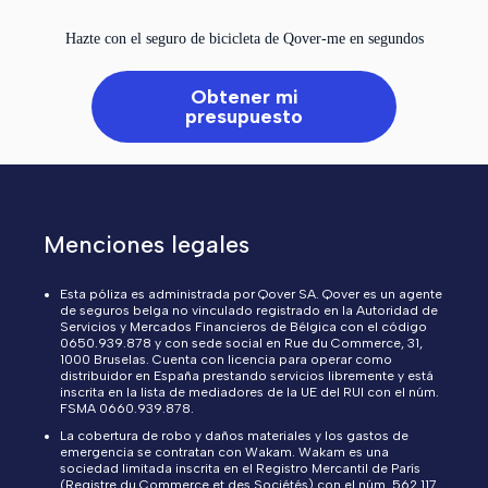
Hazte con el seguro de bicicleta de Qover-me en segundos
Obtener mi
presupuesto
Menciones legales
Esta póliza es administrada por Qover SA. Qover es un agente
de seguros belga no vinculado registrado en la Autoridad de
Servicios y Mercados Financieros de Bélgica con el código
0650.939.878 y con sede social en Rue du Commerce, 31,
1000 Bruselas. Cuenta con licencia para operar como
distribuidor en España prestando servicios libremente y está
inscrita en la lista de mediadores de la UE del RUI con el núm.
FSMA 0660.939.878.
La cobertura de robo y daños materiales y los gastos de
emergencia se contratan con Wakam. Wakam es una
sociedad limitada inscrita en el Registro Mercantil de París
(Registre du Commerce et des Sociétés) con el núm. 562 117