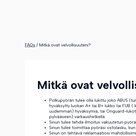
FAQs
/
Mitkä ovat velvollisuuteni?
Mitkä ovat velvoll
Polkupyörän tulee olla lukittu joko ABUS (tu
hyväksytty luokan A+ tai B+ lukko tai FUB ( 
uudemman) hyväksymiä, tai Onguard-lukot ja
pylvääseen) varkaushetkellä.
Sinun tulee tehdä ilmoitus vakuutetun pyörä
Sinun tulee toimittaa pyöräsi ostolasku, ku
Sinun on tehtävä reklamaatiosi mahdollisim