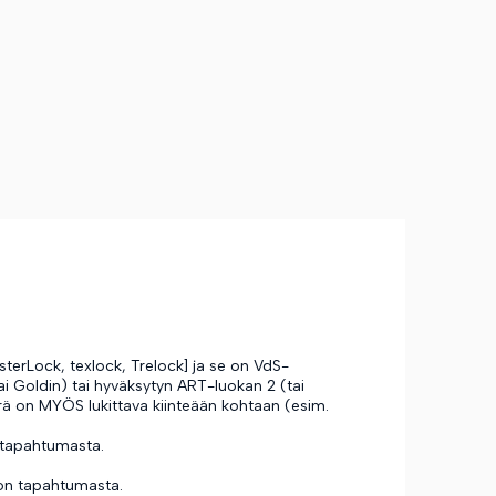
sterLock, texlock, Trelock] ja se on VdS-
ai Goldin) tai hyväksytyn ART-luokan 2 (tai
rä on MYÖS lukittava kiinteään kohtaan (esim.
a tapahtumasta.
don tapahtumasta.