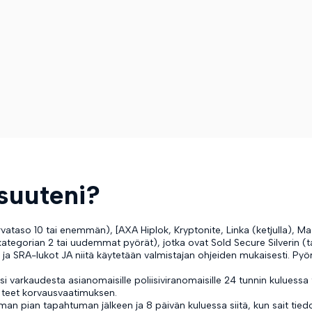
isuuteni?
rvataso 10 tai enemmän), [AXA Hiplok, Kryptonite, Linka (ketjulla), Ma
kategorian 2 tai uudemmat pyörät), jotka ovat Sold Secure Silverin (t
 SRA-lukot JA niitä käytetään valmistajan ohjeiden mukaisesti. Pyö
si varkaudesta asianomaisille poliisiviranomaisille 24 tunnin kuluess
n teet korvausvaatimuksen.
man pian tapahtuman jälkeen ja 8 päivän kuluessa siitä, kun sait tie