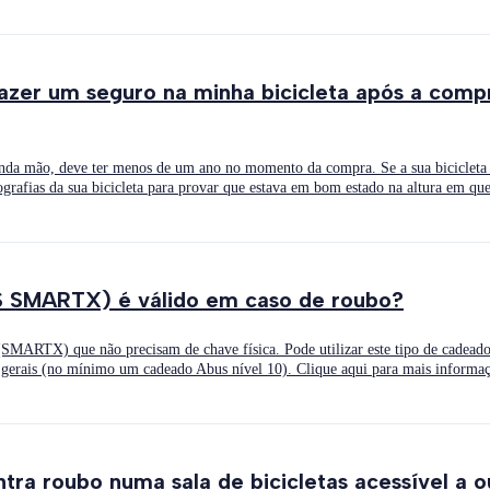
zer um seguro na minha bicicleta após a compr
nda mão, deve ter menos de um ano no momento da compra. Se a sua bicicleta 
grafias da sua bicicleta para provar que estava em bom estado na altura em que
S SMARTX) é válido em caso de roubo?
(SMARTX) que não precisam de chave física. Pode utilizar este tipo de cadea
 gerais (no mínimo um cadeado Abus nível 10). Clique aqui para mais informa
ntra roubo numa sala de bicicletas acessível a 