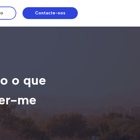
ro
Contacte-nos
EN
do o que
ver-me