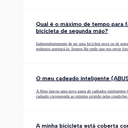
Qual é o máximo de tempo para fa
bicicleta de segunda mão?
Independentemente de ser uma bicicleta nova ou de segu
podemos assegurá-la. Iremos lhe pedir que nos envie foto
O meu cadeado inteligente (ABU
A Abus lançou uma nova gama de cadeados inteligentes 
cadeado corresponda ao mínimo exigido pelas condições
A minha bicicleta está coberta co