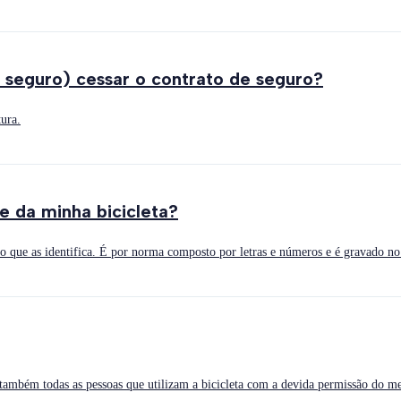
seguro) cessar o contrato de seguro?
ura.
 da minha bicicleta?
vo que as identifica. É por norma composto por letras e números e é gravado n
s também todas as pessoas que utilizam a bicicleta com a devida permissão do 