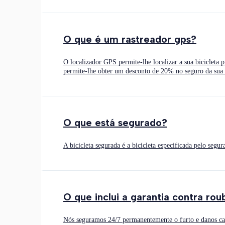
O que é um rastreador gps?
O localizador GPS permite-lhe localizar a sua bicicleta 
permite-lhe obter um desconto de 20% no seguro da sua b
O que está segurado?
A bicicleta segurada é a bicicleta especificada pelo segu
O que inclui a garantia contra rou
Nós seguramos 24/7 permanentemente o furto e danos cau