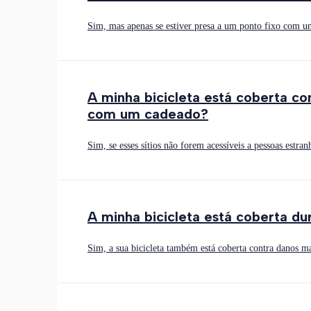
Sim, mas apenas se estiver presa a um ponto fixo com 
A minha bicicleta está coberta c
com um cadeado?
Sim, se esses sítios não forem acessíveis a pessoas estr
A minha bicicleta está coberta du
Sim, a sua bicicleta também está coberta contra danos ma