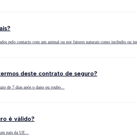
ais?
ados pelo contacto com um animal ou por fatores naturais como incêndio ou in
 termos deste contrato de seguro?
azo de 7 dias após o dano ou roubo...
ro é válido?
num país da UE...