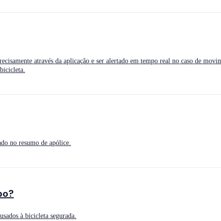
precisamente através da aplicação e ser alertado em tempo real no caso de movi
icicleta.
rado no resumo de apólice.
bo?
sados à bicicleta segurada.