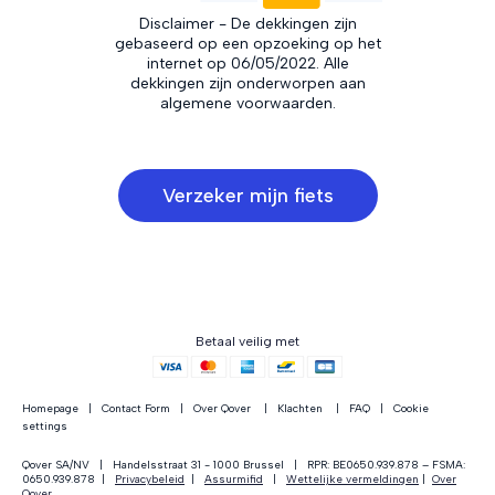
Disclaimer - De dekkingen zijn
gebaseerd op een opzoeking op het
internet op 06/05/2022. Alle
dekkingen zijn onderworpen aan
algemene voorwaarden.
Verzeker mijn fiets
Betaal veilig met
Homepage
|
Contact Form
|
Over Qover
|
Klachten
|
FAQ
| Cookie
settings
Qover SA/NV | Handelsstraat 31 - 1000 Brussel | RPR: BE0650.939.878 – FSMA:
0650.939.878 |
Privacybeleid
|
Assurmifid
|
Wettelijke vermeldingen
|
Over
Qover